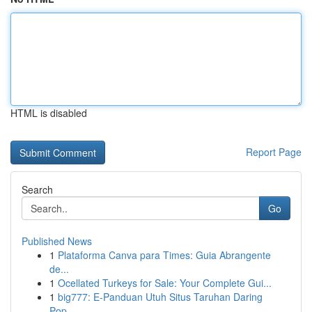
HTML is disabled
Report Page
Search
Go
Published News
1
Plataforma Canva para Times: Guia Abrangente
de...
1
Ocellated Turkeys for Sale: Your Complete Gui...
1
big777: E-Panduan Utuh Situs Taruhan Daring
Pop...