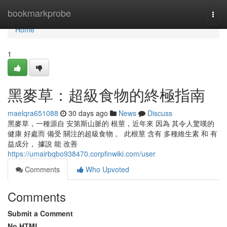
Home
bookmarkprobe
Togg
navi
Home
1
黑麥草：超級食物的終極指南
maelqra651088
30 days ago
News
Discuss
黑麥草，一種源自 安第斯山脈的 根莖，近年來 因為 其令人驚嘆的
健康 好處而 備受 關注的超級食物 。 此根莖 含有 多種維生素 和 有
益成分， 據說 能 改善
https://umairbqbo938470.corpfinwiki.com/user
Comments
Who Upvoted
Comments
Submit a Comment
No HTML