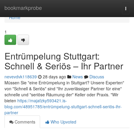
Home
bookmarkprobe
Togg
navi
Home
1
Entrümpelung Stuttgart:
Schnell & Seriös – Ihr Partner
nevevdvk118639
28 days ago
News
Discuss
Müssen Sie "eine Entrümpelung in Stuttgart? Unsere Experten"
von "Schnell & Seriös" sind "Ihr zuverlässiger Partner für eine"
schnelle und "seriöse Räumung der" Keller oder Praxis. "Wir
bieten
https://majafzky593421.is-
blog.com/48951785/entrümpelung-stuttgart-schnell-seriös-ihr-
partner
Comments
Who Upvoted