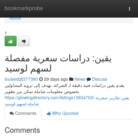
Home
bookmarkprobe
Togg
navi
Home
1
يقين: دراسات سعرية مفصلة
لسهم لوسيد
louisedqfj377380
29 days ago
News
Discuss
يقدم يقين دراسات فنية دقيقة لـ الشركة، تهدف إلى تزويد المتداولين
بخصوص معلومات شاملة تمكن من تطوير
https://glowingdirectory.com/listings13604702/يقين-تقارير-سعرية-
شاملة-لسهم-لوسيد
Comments
Who Upvoted
Comments