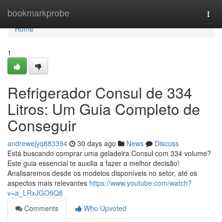
Home
bookmarkprobe
Togg
navi
Home
1
Refrigerador Consul de 334
Litros: Um Guia Completo de
Conseguir
andrewejyq883394
30 days ago
News
Discuss
Está buscando comprar uma geladeira Consul com 334 volume?
Este guia essencial te auxilia a fazer a melhor decisão!
Analisaremos desde os modelos disponíveis no setor, até os
aspectos mais relevantes
https://www.youtube.com/watch?
v=a_LRxJGO9Q8
Comments
Who Upvoted