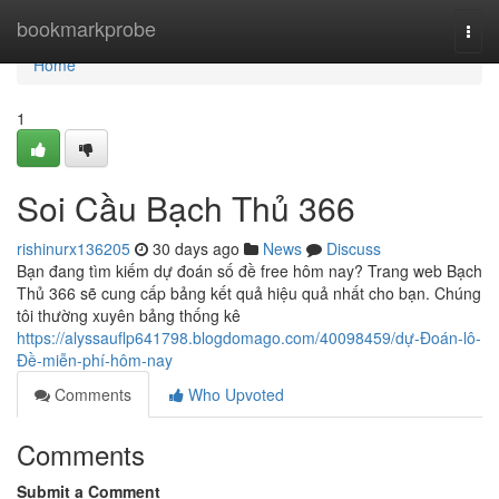
Home
bookmarkprobe
Togg
navi
Home
1
Soi Cầu Bạch Thủ 366
rishinurx136205
30 days ago
News
Discuss
Bạn đang tìm kiếm dự đoán số đề free hôm nay? Trang web Bạch
Thủ 366 sẽ cung cấp bảng kết quả hiệu quả nhất cho bạn. Chúng
tôi thường xuyên bảng thống kê
https://alyssauflp641798.blogdomago.com/40098459/dự-Đoán-lô-
Đề-miễn-phí-hôm-nay
Comments
Who Upvoted
Comments
Submit a Comment