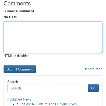
Comments
Submit a Comment
No HTML
HTML is disabled
Report Page
Search
Go
Published News
1
Koalas: A Guide to Their Unique Lives