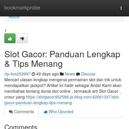
Home
bookmarkprobe
Togg
navi
Home
1
Slot Gacor: Panduan Lengkap
& Tips Menang
rtp-live253997
49 days ago
News
Discuss
Mencari ulasan lengkap mengenai permainan slot dan trik untuk
mendapatkan jackpot? Artikel ini hadir sebagai Anda! Kami akan
membahas tentang dunia slot online , termasuk arti Slot Gacor ,
unsur yang
https://slotgacor952586.ja-blog.com/42061337/slot-
gacor-panduan-lengkap-tips-menang
Comments
Who Upvoted
Comments