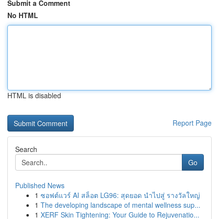
Submit a Comment
No HTML
HTML is disabled
Report Page
Search
Go
Published News
1
ซอฟต์แวร์ AI สล็อต LG96: สุดยอด นำไปสู่ รางวัลใหญ่
1
The developing landscape of mental wellness sup...
1
XERF Skin Tightening: Your Guide to Rejuvenatio...