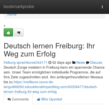
Home
bookmarkprobe
Togg
navi
Home
1
Deutsch lernen Freiburg: Ihr
Weg zum Erfolg
freiburg-sprachkurse344171
52 days ago
News
Discuss
Deutsch Zunge meistern in Freiburg kann ein spannende Chance
sein. Unser Team ermöglichen individuelle Programme, die auf
Ihre Ziele zugeschnitten sind. Von anfängerfreundlichen Niveaus
bis zu
https://meilleurs-cours-de-
langu969293.educationalimpactblog.com/63339477/deutsch-
lernen-freiburg-ihr-weg-zum-erfolg
Comments
Who Upvoted