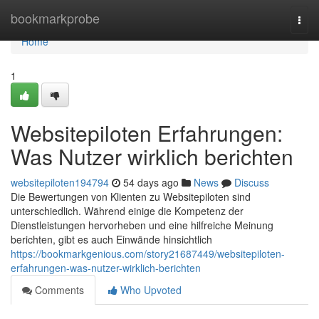
Home
bookmarkprobe
Togg
navi
Home
1
Websitepiloten Erfahrungen:
Was Nutzer wirklich berichten
websitepiloten194794
54 days ago
News
Discuss
Die Bewertungen von Klienten zu Websitepiloten sind
unterschiedlich. Während einige die Kompetenz der
Dienstleistungen hervorheben und eine hilfreiche Meinung
berichten, gibt es auch Einwände hinsichtlich
https://bookmarkgenious.com/story21687449/websitepiloten-
erfahrungen-was-nutzer-wirklich-berichten
Comments
Who Upvoted