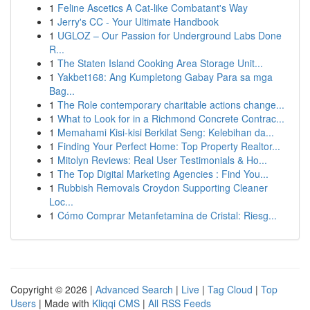
1
Feline Ascetics A Cat-like Combatant's Way
1
Jerry's CC - Your Ultimate Handbook
1
UGLOZ – Our Passion for Underground Labs Done
R...
1
The Staten Island Cooking Area Storage Unit...
1
Yakbet168: Ang Kumpletong Gabay Para sa mga
Bag...
1
The Role contemporary charitable actions change...
1
What to Look for in a Richmond Concrete Contrac...
1
Memahami Kisi-kisi Berkilat Seng: Kelebihan da...
1
Finding Your Perfect Home: Top Property Realtor...
1
Mitolyn Reviews: Real User Testimonials & Ho...
1
The Top Digital Marketing Agencies : Find You...
1
Rubbish Removals Croydon Supporting Cleaner
Loc...
1
Cómo Comprar Metanfetamina de Cristal: Riesg...
Copyright © 2026 |
Advanced Search
|
Live
|
Tag Cloud
|
Top
Users
| Made with
Kliqqi CMS
|
All RSS Feeds