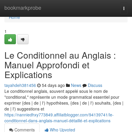
Home
bookmarkprobe
Togg
navi
Home
1
Le Conditionnel au Anglais :
Manuel Approfondi et
Explications
tayahdeh381456
54 days ago
News
Discuss
Le conditionnel anglais, souvent appelé sous le nom de
"conditional," représente un mode grammatical essentiel pour
exprimer {des | de | l') hypothèses, {des | de | l') souhaits, {des |
de | l') suggestions et
https://nanniedhxy773849.affiliatblogger.com/94139741/le-
conditionnel-dans-anglais-manuel-détaillé-et-explications
Comments
Who Upvoted