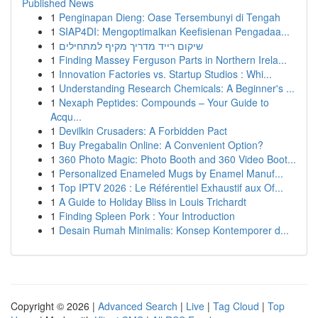
Published News
1
Penginapan Dieng: Oase Tersembunyi di Tengah
1
SIAP4DI: Mengoptimalkan Keefisienan Pengadaa...
1
שיקום רייד מדריך מקיף למתחילים
1
Finding Massey Ferguson Parts in Northern Irela...
1
Innovation Factories vs. Startup Studios : Whi...
1
Understanding Research Chemicals: A Beginner's ...
1
Nexaph Peptides: Compounds – Your Guide to
Acqu...
1
Devilkin Crusaders: A Forbidden Pact
1
Buy Pregabalin Online: A Convenient Option?
1
360 Photo Magic: Photo Booth and 360 Video Boot...
1
Personalized Enameled Mugs by Enamel Manuf...
1
Top IPTV 2026 : Le Référentiel Exhaustif aux Of...
1
A Guide to Holiday Bliss in Louis Trichardt
1
Finding Spleen Pork : Your Introduction
1
Desain Rumah Minimalis: Konsep Kontemporer d...
Copyright © 2026 |
Advanced Search
|
Live
|
Tag Cloud
|
Top