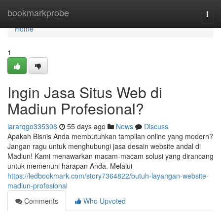
Home
bookmarkprobe
Togg
navi
Home
1
Ingin Jasa Situs Web di
Madiun Profesional?
lararqgo335308
55 days ago
News
Discuss
Apakah Bisnis Anda membutuhkan tampilan online yang modern?
Jangan ragu untuk menghubungi jasa desain website andal di
Madiun! Kami menawarkan macam-macam solusi yang dirancang
untuk memenuhi harapan Anda. Melalui
https://ledbookmark.com/story7364822/butuh-layangan-website-
madiun-profesional
Comments
Who Upvoted