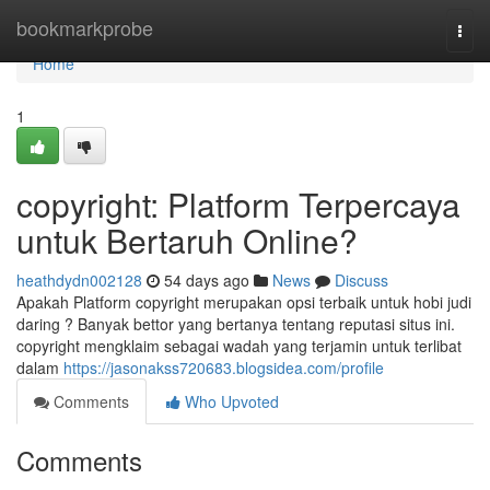
Home
bookmarkprobe
Togg
navi
Home
1
copyright: Platform Terpercaya
untuk Bertaruh Online?
heathdydn002128
54 days ago
News
Discuss
Apakah Platform copyright merupakan opsi terbaik untuk hobi judi
daring ? Banyak bettor yang bertanya tentang reputasi situs ini.
copyright mengklaim sebagai wadah yang terjamin untuk terlibat
dalam
https://jasonakss720683.blogsidea.com/profile
Comments
Who Upvoted
Comments