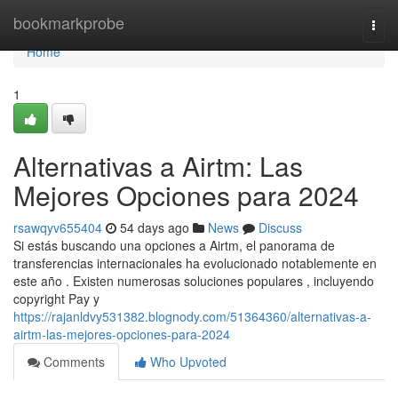
Home
bookmarkprobe
Togg
navi
Home
1
Alternativas a Airtm: Las
Mejores Opciones para 2024
rsawqyv655404
54 days ago
News
Discuss
Si estás buscando una opciones a Airtm, el panorama de
transferencias internacionales ha evolucionado notablemente en
este año . Existen numerosas soluciones populares , incluyendo
copyright Pay y
https://rajanldvy531382.blognody.com/51364360/alternativas-a-
airtm-las-mejores-opciones-para-2024
Comments
Who Upvoted