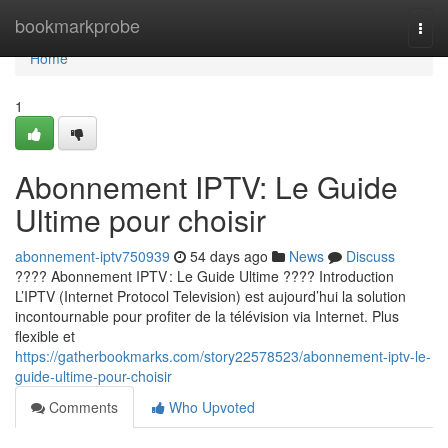
Home
bookmarkprobe
Togg
navi
Home
1
Abonnement IPTV: Le Guide
Ultime pour choisir
abonnement-iptv750939
54 days ago
News
Discuss
???? Abonnement IPTV : Le Guide Ultime ???? Introduction
L’IPTV (Internet Protocol Television) est aujourd’hui la solution
incontournable pour profiter de la télévision via Internet. Plus
flexible et
https://gatherbookmarks.com/story22578523/abonnement-iptv-le-
guide-ultime-pour-choisir
Comments
Who Upvoted