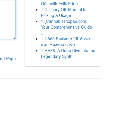
Güvenilir Eşlik Eden...
1
Culinary Oil: Manual to
Picking & Usage
1
{Cannabisshopau.com:
Your Comprehensive Guide
...
1
ib888 ติดต่อเรา วิธี ค้นหา
และ ช่องทาง การบ...
1
HH88: A Deep Dive into the
Legendary Synth
ort Page