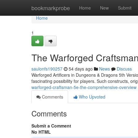
Home
bookmarkprobe
Home
New
Submit
Home
1
The Warforged Craftsma
saulonfs190257
54 days ago
News
Discuss
Warforged Artificers in Dungeons & Dragons 5th Version
fascinating possibility for players. Such constructs, orig
warforged-craftsman-5e-the-comprehensive-overview
Comments
Who Upvoted
Comments
Submit a Comment
No HTML