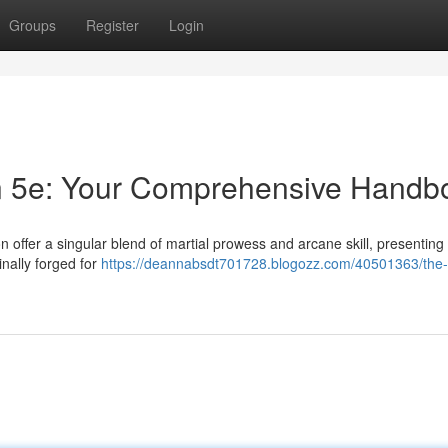
Groups
Register
Login
n 5e: Your Comprehensive Handb
 offer a singular blend of martial prowess and arcane skill, presenting
inally forged for
https://deannabsdt701728.blogozz.com/40501363/the-