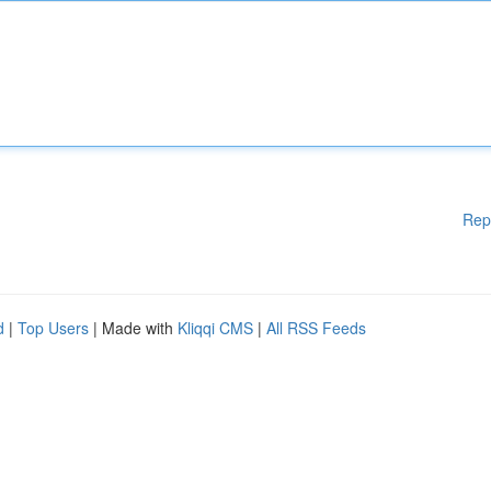
Rep
d
|
Top Users
| Made with
Kliqqi CMS
|
All RSS Feeds