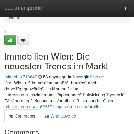
Home
bookmarkprobe
Togg
navi
Home
1
Immobilien Wien: Die
neuesten Trends im Markt
minahhxx713847
56 days ago
News
Discuss
Der {Wien"er" Immobilienmarkt"e" "bereich" erlebt
derzeit"gegenwärtig" "im Moment" eine
interessante"faszinierende" "spannende" Entwicklung"Dynamik"
"Veränderung". Besonders"Vor allem" "Insbesondere" sind
https://immonews162687.blogoscience.com/profile
Comments
Who Upvoted
Comments