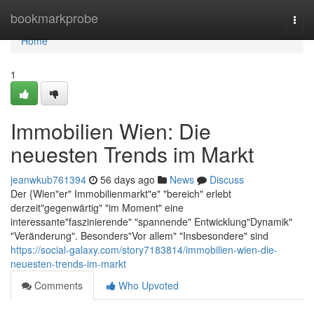
Home
bookmarkprobe
Togg
navi
Home
1
Immobilien Wien: Die
neuesten Trends im Markt
jeanwkub761394
56 days ago
News
Discuss
Der {Wien"er" Immobilienmarkt"e" "bereich" erlebt
derzeit"gegenwärtig" "im Moment" eine
interessante"faszinierende" "spannende" Entwicklung"Dynamik"
"Veränderung". Besonders"Vor allem" "Insbesondere" sind
https://social-galaxy.com/story7183814/immobilien-wien-die-
neuesten-trends-im-markt
Comments
Who Upvoted