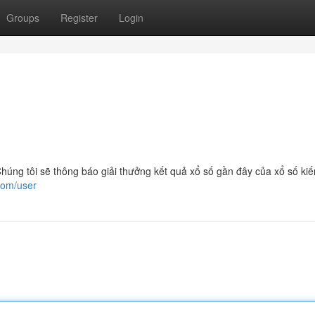
Groups
Register
Login
ng tôi sẽ thông báo giải thưởng kết quả xổ số gần đây của xổ số kiến 
.com/user