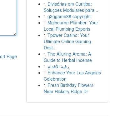
1
Divisórias em Curitiba:
Soluções Modulares para...
1
g2ggame88 copyright
1
Melbourne Plumber: Your
Local Plumbing Experts
1
Tpower Casino: Your
Ultimate Online Gaming
Dest...
1
The Alluring Aroma: A
ort Page
Guide to Herbal Incense
1
رقية الأقدام
1
Enhance Your Los Angeles
Celebration
1
Fresh Birthday Flowers
Near Hickory Ridge Dr