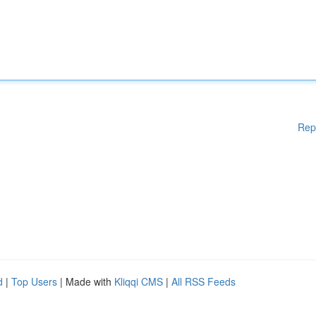
Rep
d
|
Top Users
| Made with
Kliqqi CMS
|
All RSS Feeds