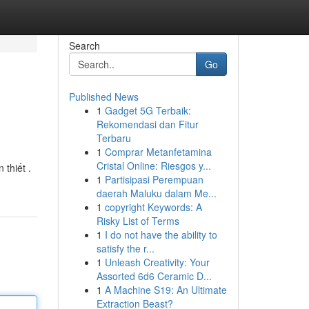
Search
Go
Published News
1
Gadget 5G Terbaik:
Rekomendasi dan Fitur
Terbaru
1
Comprar Metanfetamina
Cristal Online: Riesgos y...
thiết .
1
Partisipasi Perempuan
daerah Maluku dalam Me...
1
copyright Keywords: A
Risky List of Terms
1
I do not have the ability to
satisfy the r...
1
Unleash Creativity: Your
Assorted 6d6 Ceramic D...
1
A Machine S19: An Ultimate
Extraction Beast?