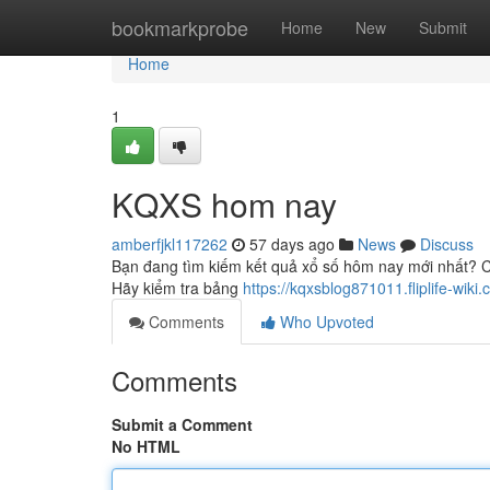
Home
bookmarkprobe
Home
New
Submit
Home
1
KQXS hom nay
amberfjkl117262
57 days ago
News
Discuss
Bạn đang tìm kiếm kết quả xổ số hôm nay mới nhất? Chú
Hãy kiểm tra bảng
https://kqxsblog871011.fliplife-wiki
Comments
Who Upvoted
Comments
Submit a Comment
No HTML