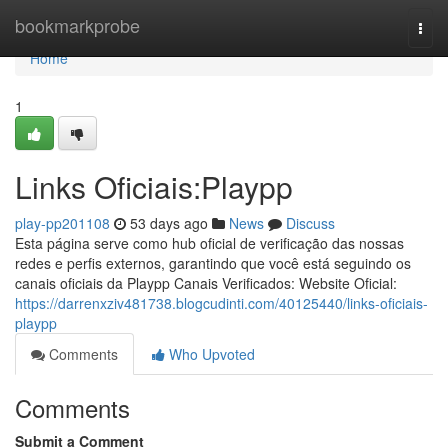
Home
bookmarkprobe
Togg
navi
Home
1
Links Oficiais:Playpp
play-pp201108
53 days ago
News
Discuss
Esta página serve como hub oficial de verificação das nossas
redes e perfis externos, garantindo que você está seguindo os
canais oficiais da Playpp Canais Verificados: Website Oficial:
https://darrenxziv481738.blogcudinti.com/40125440/links-oficiais-
playpp
Comments
Who Upvoted
Comments
Submit a Comment