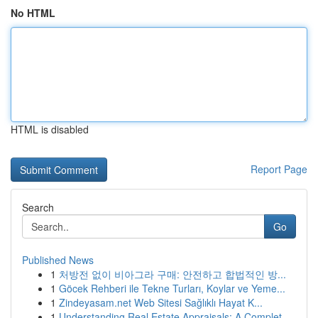
No HTML
HTML is disabled
Report Page
Search
Go
Published News
1
처방전 없이 비아그라 구매: 안전하고 합법적인 방...
1
Göcek Rehberi ile Tekne Turları, Koylar ve Yeme...
1
Zindeyasam.net Web Sitesi Sağlıklı Hayat K...
1
Understanding Real Estate Appraisals: A Complet...