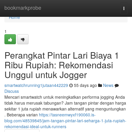
Home
bookmarkprobe
Togg
navi
Home
1
Perangkat Pintar Lari Biaya 1
Ribu Rupiah: Rekomendasi
Unggul untuk Jogger
smartwatchrunning1jutaan442229
55 days ago
News
Discuss
Mencari smartwatch untuk meningkatkan performa jogging Anda
tidak harus merusak tabungan? Jam tangan pintar dengan harga
sekitar 1 juta rupiah menawarkan alternatif yang menguntungkan
. Beberapa varian
https://tasneemwyxf190060.is-
blog.com/48539845/jam-tangan-pintar-lari-seharga-1-juta-rupiah-
rekomendasi-ideal-untuk-runners