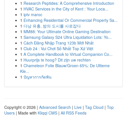
1
Research Peptides: A Comprehensive Introduction
1
HVAC Services in the City of Kent : Your Loca...
1
iptv maroc
1
Enhancing Residential Or Commercial Property Sa...
1
다낭 유흥, 밤의 도시를 사로잡다
1
MM88: Your Ultimate Online Gaming Destination
1
Samsung Galaxy S24 Ultra Liquidation Lots: Yo...
1
Cách Đăng Nhập Trang 123b Mới Nhất
1
Club 24 : Vui Chơi Số Nhất Top Xứ Việt
1
A Complete Handbook to Virtual Companion Co...
1
Huurprijs te hoog? Dit zijn uw rechten
1
Chameleon Folie Blauw/Groen 65%: De Ultieme
Kle...
1
ปัญหาการกัดฟัน
Copyright © 2026 |
Advanced Search
|
Live
|
Tag Cloud
|
Top
Users
| Made with
Kliqqi CMS
|
All RSS Feeds