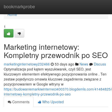
Home
bookmarkprobe
Home
1
Marketing internetowy:
Kompletny przewodnik po SEO
marketinginternetowy232466
53 days ago
News
Discuss
Optymalizacja pod kątem wyszukiwarek, czyli SEO, jest
kluczowym elementem efektywnego pozycjonowania online . Ten
zestaw pojedynczo omawia kluczowe zagadnienia związane z
pozycjonowaniem w Google witryny w
https://budowaniemarkiwinterneci400370.blogdemls.com/41484825/
internetowy-kompletny-przewodnik-po-seo
Comments
Who Upvoted