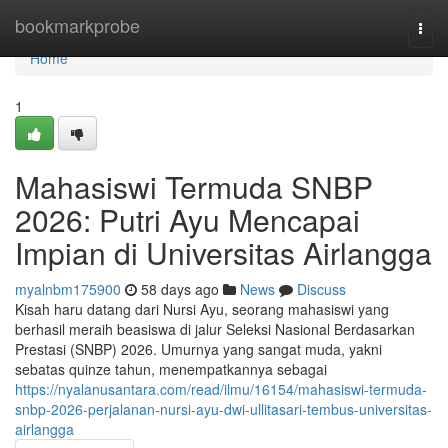
Home
bookmarkprobe
Togg
navi
Home
1
Mahasiswi Termuda SNBP
2026: Putri Ayu Mencapai
Impian di Universitas Airlangga
myalnbm175900
58 days ago
News
Discuss
Kisah haru datang dari Nursi Ayu, seorang mahasiswi yang
berhasil meraih beasiswa di jalur Seleksi Nasional Berdasarkan
Prestasi (SNBP) 2026. Umurnya yang sangat muda, yakni
sebatas quinze tahun, menempatkannya sebagai
https://nyalanusantara.com/read/ilmu/16154/mahasiswi-termuda-
snbp-2026-perjalanan-nursi-ayu-dwi-ullitasari-tembus-universitas-
airlangga