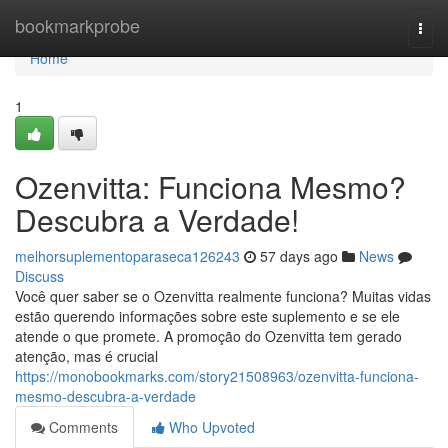
Home
bookmarkprobe
Togg
navi
Home
1
Ozenvitta: Funciona Mesmo?
Descubra a Verdade!
melhorsuplementoparaseca126243
57 days ago
News
Discuss
Você quer saber se o Ozenvitta realmente funciona? Muitas vidas
estão querendo informações sobre este suplemento e se ele
atende o que promete. A promoção do Ozenvitta tem gerado
atenção, mas é crucial
https://monobookmarks.com/story21508963/ozenvitta-funciona-
mesmo-descubra-a-verdade
Comments
Who Upvoted