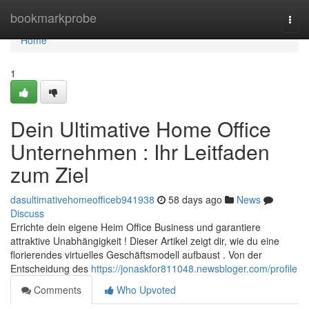
Home
bookmarkprobe
Togg
navi
Home
1
Dein Ultimative Home Office
Unternehmen : Ihr Leitfaden
zum Ziel
dasultimativehomeofficeb941938
58 days ago
News
Discuss
Errichte dein eigene Heim Office Business und garantiere
attraktive Unabhängigkeit ! Dieser Artikel zeigt dir, wie du eine
florierendes virtuelles Geschäftsmodell aufbaust . Von der
Entscheidung des
https://jonaskfor811048.newsbloger.com/profile
Comments
Who Upvoted