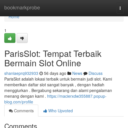
Home
bookmarkprobe
Togg
navi
Home
1
ParisSlot: Tempat Terbaik
Bermain Slot Online
shaniaeprq932933
56 days ago
News
Discuss
ParisSlot adalah lokasi terbaik untuk bermain judi slot. Kami
memberikan daftar slot sangat banyak , dengan hadiah
menggiurkan . Bergabung sekarang dan alami pengalaman
menang dengan kami .
https://macierxdw355887.popup-
blog.com/profile
Comments
Who Upvoted
Comments