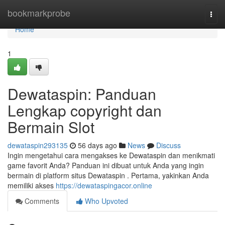
Home
bookmarkprobe
Togg
navi
Home
1
Dewataspin: Panduan
Lengkap copyright dan
Bermain Slot
dewataspin293135
56 days ago
News
Discuss
Ingin mengetahui cara mengakses ke Dewataspin dan menikmati
game favorit Anda? Panduan ini dibuat untuk Anda yang ingin
bermain di platform situs Dewataspin . Pertama, yakinkan Anda
memiliki akses
https://dewataspingacor.online
Comments
Who Upvoted