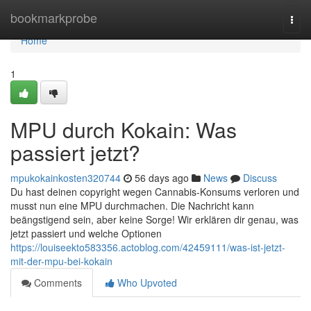
Home
bookmarkprobe
Togg
navi
Home
1
MPU durch Kokain: Was
passiert jetzt?
mpukokainkosten320744
56 days ago
News
Discuss
Du hast deinen copyright wegen Cannabis-Konsums verloren und
musst nun eine MPU durchmachen. Die Nachricht kann
beängstigend sein, aber keine Sorge! Wir erklären dir genau, was
jetzt passiert und welche Optionen
https://louiseekto583356.actoblog.com/42459111/was-ist-jetzt-
mit-der-mpu-bei-kokain
Comments
Who Upvoted