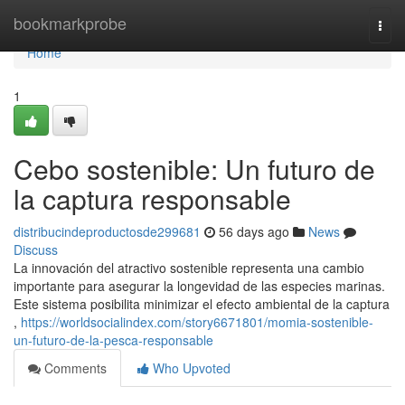
Home
bookmarkprobe
Togg
navi
Home
1
Cebo sostenible: Un futuro de
la captura responsable
distribucindeproductosde299681
56 days ago
News
Discuss
La innovación del atractivo sostenible representa una cambio
importante para asegurar la longevidad de las especies marinas.
Este sistema posibilita minimizar el efecto ambiental de la captura
,
https://worldsocialindex.com/story6671801/momia-sostenible-
un-futuro-de-la-pesca-responsable
Comments
Who Upvoted