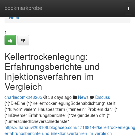
Home
bookmarkprobe
Tog
nav
Home
1
Kellertrockenlegung:
Erfahrungsberichte und
Injektionsverfahren im
Vergleich
charlieqomk248205
58 days ago
News
Discuss
{"{"DieEine {"{"KellertrockenlegungBodenabdichtung" stellt
{""fürvon" vielen" Hausbesitzern {""eineein" Problem dar." {"
{"InDiverse" Erfahrungsberichte" {""zeigendeuten oft" {"
{"unterschiedlicheverschiedenste"
https://lilianauvl208106.blogacep.com/47168146/kellertrockenlegung
erfahrungsberichte-und-injektionsverfahren-im-vergleich