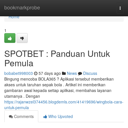
Home
bookmarkprobe
Togg
navi
Home
1
SPOTBET : Panduan Untuk
Pemula
bobabet998003
57 days ago
News
Discuss
Bingung mencoba BOLA365 ? Aplikasi tersebut memberikan
akses untuk taruhan sepak bola . Artikel ini memberikan
gambaran awal kepada setiap aplikasi, membahas layanan
utamanya . Dengan
https://rajanwzel374456.blogdemls.com/41419696/wingbola-cara-
untuk-pemula
Comments
Who Upvoted