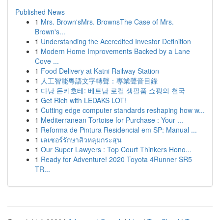
Published News
1
Mrs. Brown'sMrs. BrownsThe Case of Mrs.
Brown's...
1
Understanding the Accredited Investor Definition
1
Modern Home Improvements Backed by a Lane
Cove ...
1
Food Delivery at Katni Railway Station
1
人工智能粵語文字轉聲：專業聲音目錄
1
다낭 돈키호테: 베트남 로컬 생필품 쇼핑의 천국
1
Get Rich with LEDAKS LOT!
1
Cutting edge computer standards reshaping how w...
1
Mediterranean Tortoise for Purchase : Your ...
1
Reforma de Pintura Residencial em SP: Manual ...
1
เลเซอร์รักษาสิวหลุมกระสุน
1
Our Super Lawyers : Top Court Thinkers Hono...
1
Ready for Adventure! 2020 Toyota 4Runner SR5
TR...