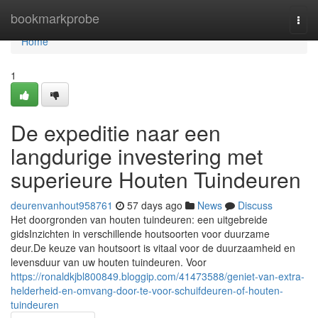
Home
bookmarkprobe
Togg
navi
Home
1
De expeditie naar een
langdurige investering met
superieure Houten Tuindeuren
deurenvanhout958761
57 days ago
News
Discuss
Het doorgronden van houten tuindeuren: een uitgebreide
gidsInzichten in verschillende houtsoorten voor duurzame
deur.De keuze van houtsoort is vitaal voor de duurzaamheid en
levensduur van uw houten tuindeuren. Voor
https://ronaldkjbl800849.bloggip.com/41473588/geniet-van-extra-
helderheid-en-omvang-door-te-voor-schuifdeuren-of-houten-
tuindeuren