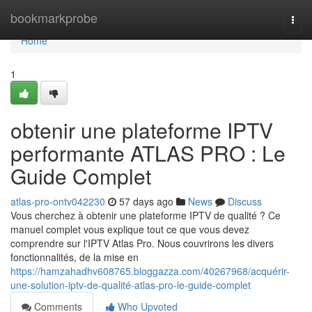
Home
bookmarkprobe
Togg
navi
Home
1
obtenir une plateforme IPTV
performante ATLAS PRO : Le
Guide Complet
atlas-pro-ontv042230
57 days ago
News
Discuss
Vous cherchez à obtenir une plateforme IPTV de qualité ? Ce
manuel complet vous explique tout ce que vous devez
comprendre sur l'IPTV Atlas Pro. Nous couvrirons les divers
fonctionnalités, de la mise en
https://hamzahadhv608765.bloggazza.com/40267968/acquérir-
une-solution-iptv-de-qualité-atlas-pro-le-guide-complet
Comments
Who Upvoted