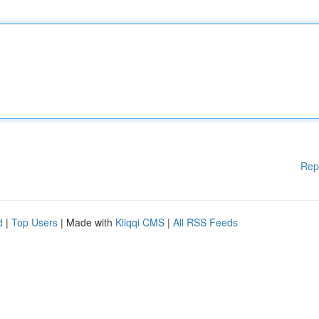
Rep
d
|
Top Users
| Made with
Kliqqi CMS
|
All RSS Feeds