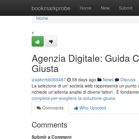
Home
bookmarkprobe
Home
New
Submit
Home
1
Agenzia Digitale: Guida C
Giusta
izaaknrbb069487
58 days ago
News
Discuss
La selezione di un' società web rappresenta un punto cr
richiede un'attenta analisi di diversi fattori . È fondam
completa-per-scegliere-la-soluzione-giusta
Comments
Who Upvoted
Comments
Submit a Comment