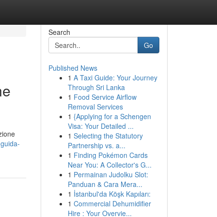
Search
Go
Published News
1
A Taxi Guide: Your Journey
ne
Through Sri Lanka
1
Food Service Airflow
Removal Services
1
{Applying for a Schengen
Visa: Your Detailed ...
zione
1
Selecting the Statutory
-guida-
Partnership vs. a...
1
Finding Pokémon Cards
Near You: A Collector's G...
1
Permainan Judolku Slot:
Panduan & Cara Mera...
1
İstanbul'da Köşk Kapıları:
1
Commercial Dehumidifier
Hire : Your Overvie...