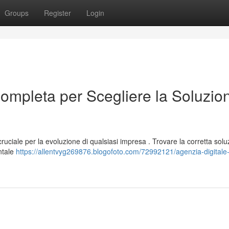
Groups
Register
Login
ompleta per Scegliere la Soluzio
uciale per la evoluzione di qualsiasi impresa . Trovare la corretta solu
entale
https://allentvyg269876.blogofoto.com/72992121/agenzia-digitale