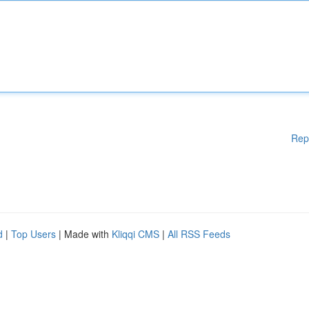
Rep
d
|
Top Users
| Made with
Kliqqi CMS
|
All RSS Feeds