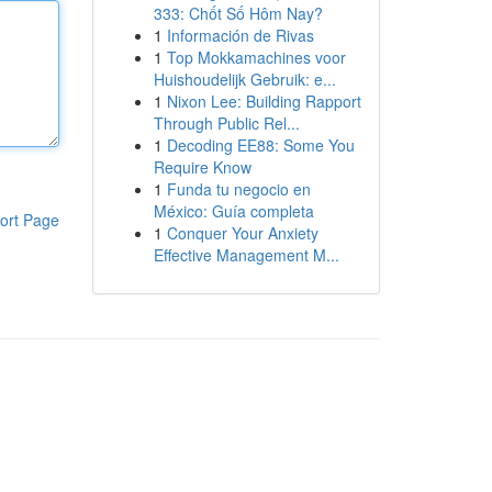
333: Chốt Số Hôm Nay?
1
Información de Rivas
1
Top Mokkamachines voor
Huishoudelijk Gebruik: e...
1
Nixon Lee: Building Rapport
Through Public Rel...
1
Decoding EE88: Some You
Require Know
1
Funda tu negocio en
México: Guía completa
ort Page
1
Conquer Your Anxiety
Effective Management M...