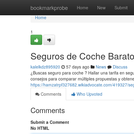
Home
bookmarkprobe
Home
New
Submit
Home
1
Seguros de Coche Baratos
kalelkdz895920
57 days ago
News
Discuss
¿Buscas seguro para coche ? Hallar una tarifa en segu
consejos para comparar múltiples propuestas y obtene
https://hamzatrpf327682.wikiadvocate.com/419327/s
Comments
Who Upvoted
Comments
Submit a Comment
No HTML