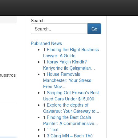
Search
Go
Published News
1
Finding the Right Business
Lawyer: A Guide
1
Koray Yalçin Kimdir?
Kariyerine ile Çalışmaları...
1
House Removals
nuestros
Manchester: Your Stress-
Free Mov...
1
Scoping Out Fresno's Best
Used Cars Under $15,000
1
Explore the depths of
Caviar88: Your Gateway to...
1
Finding the Best Ocala
Painter: A Comprehensive...
1
```text
1
3 Càng MN – Bạch Thủ