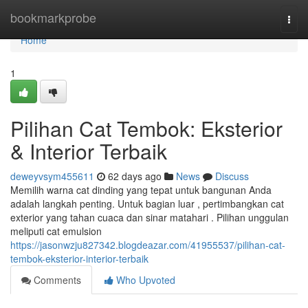
Home
bookmarkprobe
Togg
navi
Home
1
Pilihan Cat Tembok: Eksterior
& Interior Terbaik
deweyvsym455611
62 days ago
News
Discuss
Memilih warna cat dinding yang tepat untuk bangunan Anda
adalah langkah penting. Untuk bagian luar , pertimbangkan cat
exterior yang tahan cuaca dan sinar matahari . Pilihan unggulan
meliputi cat emulsion
https://jasonwzju827342.blogdeazar.com/41955537/pilihan-cat-
tembok-eksterior-interior-terbaik
Comments
Who Upvoted