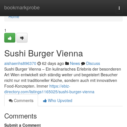
Home
bookmarkprobe
Togg
navi
Home
1
Sushi Burger Vienna
aishaenhs896370
62 days ago
News
Discuss
Sushi Burger Vienna – Ein kulinarisches Erlebnis der besonderen
Art Wien entwickelt sich ständig weiter und begeistert Besucher
nicht nur mit traditioneller Küche, sondern auch mit innovativen
Food-Konzepten. Immer
https://ebiz-
directory.com/listings1165025/sushi-burger-vienna
Comments
Who Upvoted
Comments
Submit a Comment