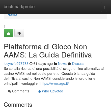
Home
bookmarkprobe
Togg
navi
Home
1
Piattaforma di Gioco Non
AAMS: La Guida Definitiva
lucynvfb973783
61 days ago
News
Discuss
Se sei alla ricerca di una possibilità di svago online alternativa ai
casino AAMS, sei nel posto perfetto. Questa è la tua guida
definitiva ai casino Non AAMS, considerando le loro offerte
principali, i vantaggi e i
https://www.ago.it/
Comments
Who Upvoted
Comments