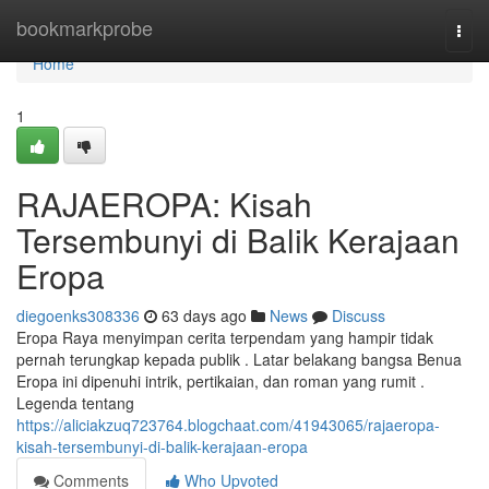
Home
bookmarkprobe
Togg
navi
Home
1
RAJAEROPA: Kisah
Tersembunyi di Balik Kerajaan
Eropa
diegoenks308336
63 days ago
News
Discuss
Eropa Raya menyimpan cerita terpendam yang hampir tidak
pernah terungkap kepada publik . Latar belakang bangsa Benua
Eropa ini dipenuhi intrik, pertikaian, dan roman yang rumit .
Legenda tentang
https://aliciakzuq723764.blogchaat.com/41943065/rajaeropa-
kisah-tersembunyi-di-balik-kerajaan-eropa
Comments
Who Upvoted