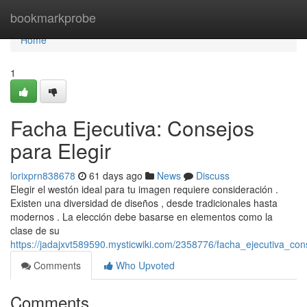
Home
bookmarkprobe
Home
1
Facha Ejecutiva: Consejos
para Elegir
lorixprn838678
61 days ago
News
Discuss
Elegir el westón ideal para tu imagen requiere consideración .
Existen una diversidad de diseños , desde tradicionales hasta
modernos . La elección debe basarse en elementos como la
clase de su
https://jadajxvt589590.mysticwiki.com/2358776/facha_ejecutiva_con
Comments
Who Upvoted
Comments