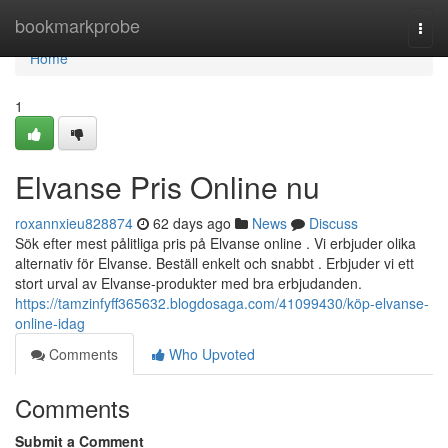
Home
bookmarkprobe
Togg
navi
Home
1
Elvanse Pris Online nu
roxannxieu828874
62 days ago
News
Discuss
Sök efter mest pålitliga pris på Elvanse online . Vi erbjuder olika
alternativ för Elvanse. Beställ enkelt och snabbt . Erbjuder vi ett
stort urval av Elvanse-produkter med bra erbjudanden.
https://tamzinfyff365632.blogdosaga.com/41099430/köp-elvanse-
online-idag
Comments
Who Upvoted
Comments
Submit a Comment