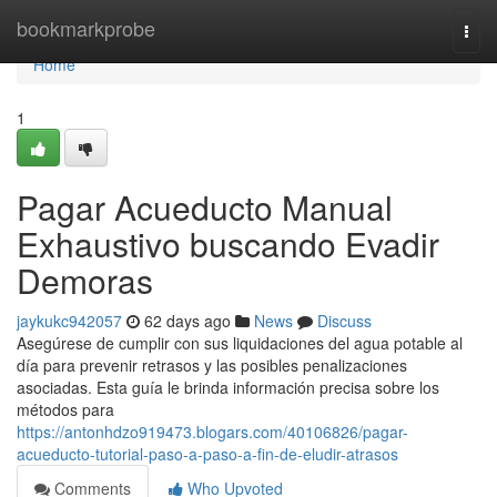
Home
bookmarkprobe
Togg
navi
Home
1
Pagar Acueducto Manual
Exhaustivo buscando Evadir
Demoras
jaykukc942057
62 days ago
News
Discuss
Asegúrese de cumplir con sus liquidaciones del agua potable al
día para prevenir retrasos y las posibles penalizaciones
asociadas. Esta guía le brinda información precisa sobre los
métodos para
https://antonhdzo919473.blogars.com/40106826/pagar-
acueducto-tutorial-paso-a-paso-a-fin-de-eludir-atrasos
Comments
Who Upvoted