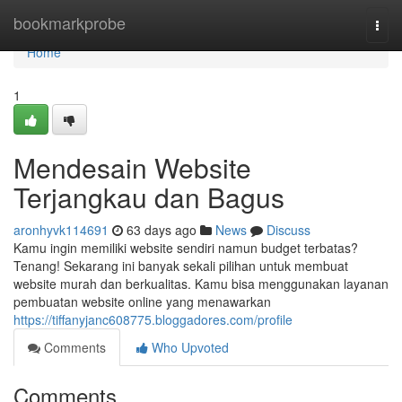
Home
bookmarkprobe
Togg
navi
Home
1
Mendesain Website
Terjangkau dan Bagus
aronhyvk114691
63 days ago
News
Discuss
Kamu ingin memiliki website sendiri namun budget terbatas?
Tenang! Sekarang ini banyak sekali pilihan untuk membuat
website murah dan berkualitas. Kamu bisa menggunakan layanan
pembuatan website online yang menawarkan
https://tiffanyjanc608775.bloggadores.com/profile
Comments
Who Upvoted
Comments