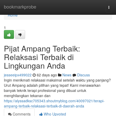
Home
bookmarkprobe
Togg
navi
Home
1
Pijat Ampang Terbaik:
Relaksasi Terbaik di
Lingkungan Anda
jesseeipx499022
62 days ago
News
Discuss
Ingin menikmati relaksasi maksimal setelah waktu yang panjang?
Urut Ampang adalah pilihan yang tepat! Kami menawarkan
banyak teknik terapi profesional yang dibuat untuk
menghilangkan tekanan dan
https://alyssadksc705343.shoutmyblog.com/40097021/terapi-
ampang-terbaik-relaksasi-terbaik-di-daerah-anda
Comments
Who Upvoted