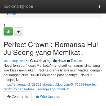
Home
bookmarkprobe
Togg
navi
Home
1
Perfect Crown : Romansa Hui
Ju Seong yang Memikat .
victorxsqr185358
63 days ago
News
Discuss
Novel tersebut “Kisah Mahkota" menghadirkan narasi cinta yang
luar biasa memilukan. Pecinta drama istana akan terpikat dengan
perjuangan cinta Hui Ju Seong dan pasangannya . Novel ini
menjanjikan
https://shaunacfct126252.aboutyoublog.com/51750384/perfect-
crown-romansa-hui-ju-seong-yang-memikat
Comments
Who Upvoted