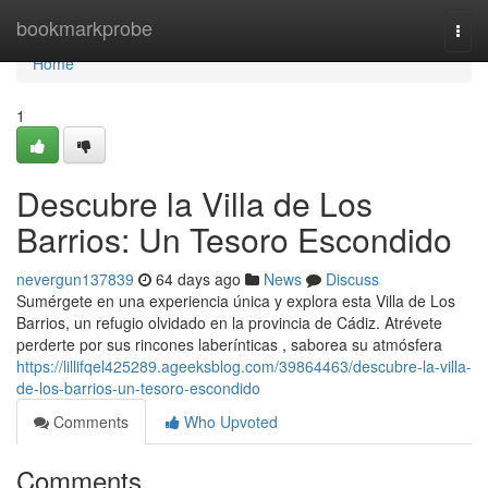
Home
bookmarkprobe
Togg
navi
Home
1
Descubre la Villa de Los
Barrios: Un Tesoro Escondido
nevergun137839
64 days ago
News
Discuss
Sumérgete en una experiencia única y explora esta Villa de Los
Barrios, un refugio olvidado en la provincia de Cádiz. Atrévete
perderte por sus rincones laberínticas , saborea su atmósfera
https://lillifqel425289.ageeksblog.com/39864463/descubre-la-villa-
de-los-barrios-un-tesoro-escondido
Comments
Who Upvoted
Comments