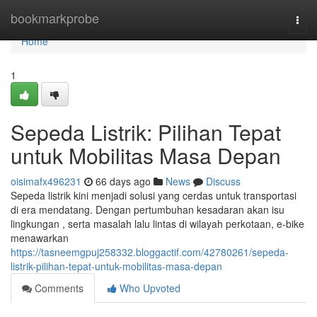
Home
bookmarkprobe
Togg
navi
Home
1
Sepeda Listrik: Pilihan Tepat
untuk Mobilitas Masa Depan
oisimafx496231
66 days ago
News
Discuss
Sepeda listrik kini menjadi solusi yang cerdas untuk transportasi
di era mendatang. Dengan pertumbuhan kesadaran akan isu
lingkungan , serta masalah lalu lintas di wilayah perkotaan, e-bike
menawarkan
https://tasneemgpuj258332.bloggactif.com/42780261/sepeda-
listrik-pilihan-tepat-untuk-mobilitas-masa-depan
Comments
Who Upvoted