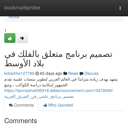
Home
bookmarkprobe
Togg
navi
Home
1
تصميم برنامج متعلق بالفلك في
بلاد الأوسط
kobichhe127789
65 days ago
News
Discuss
يشهد بهدف زيادة متزايدًا في العالم العربي لتطوير منصات علمية تقدم
الجمهور إمكانية دراسة الكواكب ، وتتبع
https://tiannasina095918.wikiannouncement.com/10478080/
تصميم_برنامج_علمي_في_الشرق_العربية
Comments
Who Upvoted
Comments