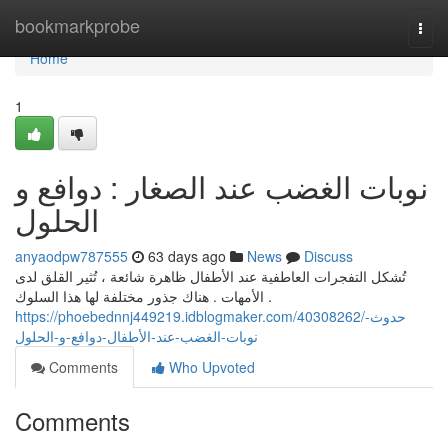
Home
bookmarkprobe
Togg
navi
Home
1
نوبات الغضب عند الصغار : دوافع و
الحلول
anyaodpw787555
63 days ago
News
Discuss
تُشكل التفجرات العاطفية عند الأطفال ظاهرة شائعة ، تُثير القلق لدى
الأمهات . هناك جذور مختلفة لها هذا السلوك .
https://phoebednnj449219.idblogmaker.com/40308262/حدوث-
نوبات-الغضب-عند-الأطفال-دوافع-و-الحلول
Comments
Who Upvoted
Comments