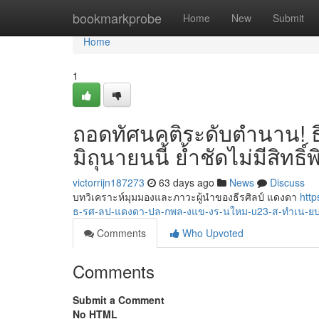
Home
bookmarkprobe
Home
New
Submit
Home
1
ถอดทัศนคติระดับตำนาน! ธี
มิถุนายนนี้ ย้ำชัดไม่มีสิทธิ์
victorrijn187273
63 days ago
News
Discuss
บทวิเคราะห์มุมมองและภาวะผู้นำของธีรศิลป์ แดงดา
htt
ธ-รศ-ลป-แดงดา-ปล-กพล-งแข-งร-นใหม-u23-ส-ทำเน-ย
Comments
Who Upvoted
Comments
Submit a Comment
No HTML