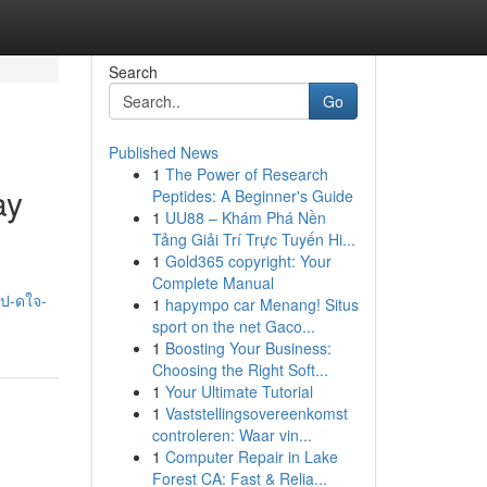
Search
Go
Published News
1
The Power of Research
ay
Peptides: A Beginner's Guide
1
UU88 – Khám Phá Nền
Tảng Giải Trí Trực Tuyến Hi...
1
Gold365 copyright: Your
Complete Manual
เป-ดใจ-
1
hapympo car Menang! Situs
sport on the net Gaco...
1
Boosting Your Business:
Choosing the Right Soft...
1
Your Ultimate Tutorial
1
Vaststellingsovereenkomst
controleren: Waar vin...
1
Computer Repair in Lake
Forest CA: Fast & Relia...