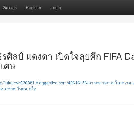
Groups
Register
Login
รศิลป์ แดงดา เปิดใจลุยศึก FIFA D
พิเศษ
ps://luluurws936381.bloggactivo.com/40616156/มากกว-าสถ-ต-ในสนาม-
บท-มชาต-ไทยช-ดให