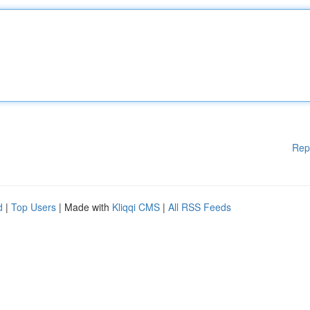
Rep
d
|
Top Users
| Made with
Kliqqi CMS
|
All RSS Feeds